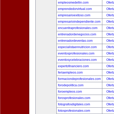
empleosmedellin.com
Ofert
emprendedorvirtual.com
Ofert
empresarioexitoso.com
Ofert
empresarioindependiente.com
Ofert
encuentraprofesionales.com
Ofert
entrenadordenegocios.com
Ofert
entrenadordeventas.com
Ofert
especialistaennutricion.com
Ofert
eventosprofesionales.com
Ofert
eventosycelebraciones.com
Ofert
expertofinanciero.com
Ofert
feriaempleos.com
Ofert
formaciondeprofesionales.com
Ofert
forodepolitica.com
Ofert
foroempleos.com
Ofert
forosprofesionales.com
Ofert
fotografosdigitales.com
Ofert
fotosprofesionales.com
Ofert