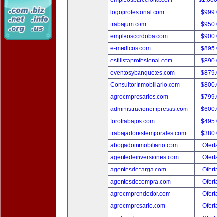
empleosbarcelona.com
$1,00
logoprofesional.com
$999
trabajum.com
$950
empleoscordoba.com
$900
e-medicos.com
$895
estilistaprofesional.com
$890
eventosybanquetes.com
$879
ConsultorInmobiliario.com
$800
agroempresarios.com
$799
administracionempresas.com
$600
forotrabajos.com
$495
trabajadorestemporales.com
$380
abogadoinmobiliario.com
Ofert
agentedeinversiones.com
Ofert
agentesdecarga.com
Ofert
agentesdecompra.com
Ofert
agroemprendedor.com
Ofert
agroempresario.com
Ofert