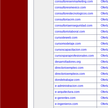
consultoresenmarketing.com
Ofert
consultoresmexico.com
Ofert
consultorestecnologicos.com
Ofert
consultoriacrm.com
Ofert
consultoriaenseguridad.com
Ofert
consultoriolaboral.com
Ofert
cursodeweb.com
Ofert
cursomodelaje.com
Ofert
cursoscapacitacion.com
Ofert
cursosparaprofesionales.com
Ofert
desarrolladores.org
Ofert
directorioempleo.com
Ofert
directorioempleos.com
Ofert
dondetrabajar.com
Ofert
e-administracion.com
Ofert
e-arquitectura.com
Ofert
e-gerentes.com
Ofert
e-ingenieros.com
Ofert