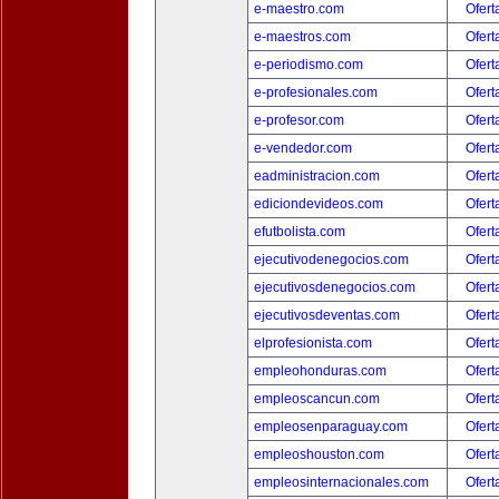
e-maestro.com
Ofert
e-maestros.com
Ofert
e-periodismo.com
Ofert
e-profesionales.com
Ofert
e-profesor.com
Ofert
e-vendedor.com
Ofert
eadministracion.com
Ofert
ediciondevideos.com
Ofert
efutbolista.com
Ofert
ejecutivodenegocios.com
Ofert
ejecutivosdenegocios.com
Ofert
ejecutivosdeventas.com
Ofert
elprofesionista.com
Ofert
empleohonduras.com
Ofert
empleoscancun.com
Ofert
empleosenparaguay.com
Ofert
empleoshouston.com
Ofert
empleosinternacionales.com
Ofert