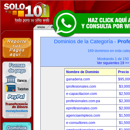
Dominios de la Categoría -
Prof
169 dominios en esta categ
Mostrando 1 de 150
Ver siguientes 19 >>
Nombre de Dominio
Precio
ganaderia.com
$95,00
iprofesionales.com
$3,00
e-capacitacion.com
$2,50
profesionales.com.pa
$2,30
eprofesionales.com
$2,00
agenciaempleos.com
$1,50
e-consultores.com
$1,50