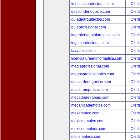
futbolistaprofesional.com
Ofert
gestiondenegocio.com
Ofert
guiadearquitectos.com
Ofert
guiaprofesional.com
Ofert
ingenieriaeninformatica.com
Ofert
inglesprofesional.com
Ofert
lavapisos.com
Ofert
licenciaturaeninformatica.com
Ofert
magiaprofesional.com
Ofert
magosprofesionales.com
Ofert
masterdenegocios.com
Ofert
masterempresas.com
Ofert
mecadodetrabajo.com
Ofert
mecanicademotos.com
Ofert
mexempleo.com
Ofert
mexicoempleo.com
Ofert
mexicoempleos.com
Ofert
miniempleos.com
Ofert