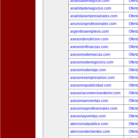
analistadenegocio.com
Ofert
analistadenegocios.com
Ofert
analistasempresariales.com
Ofert
anunciosprofesionales.com
Ofert
argentinaempleos.com
Ofert
asesordenutricion.com
Ofert
asesorenfinanzas.com
Ofert
asesoresdemarcas.com
Ofert
asesoresdenegocios.com
Ofert
asesoresdeviaje.com
Ofert
asesoresempresarios.com
Ofert
asesorespublicidad.com
Ofert
asesoriacomercioexterior.com
Ofert
asesoriaenventas.com
Ofert
asesoriasprofesionales.com
Ofert
asesoriayventas.com
Ofert
atencionalpublico.com
Ofert
atenciondeclientes.com
Ofert