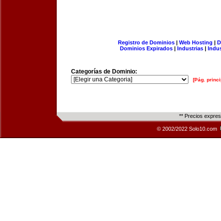
Registro de Dominios
|
Web Hosting
|
D
Dominios Expirados
|
Industrias
|
Indu
Categorías de Dominio:
[Pág. princi
** Precios expre
© 2002/2022 Solo10.com