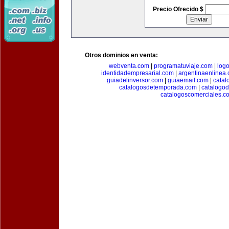
Precio Ofrecido $
Otros dominios en venta:
webventa.com
|
programatuviaje.com
|
log
identidadempresarial.com
|
argentinaenlinea
guiadelinversor.com
|
guiaemail.com
|
catal
catalogosdetemporada.com
|
catalogo
catalogoscomerciales.c