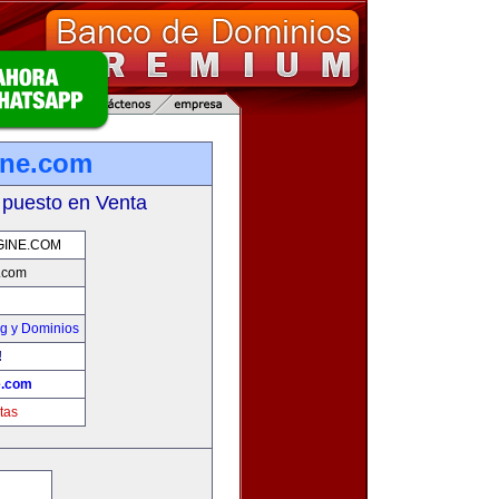
ine.com
 puesto en Venta
GINE.COM
.com
g y Dominios
!
e.com
tas