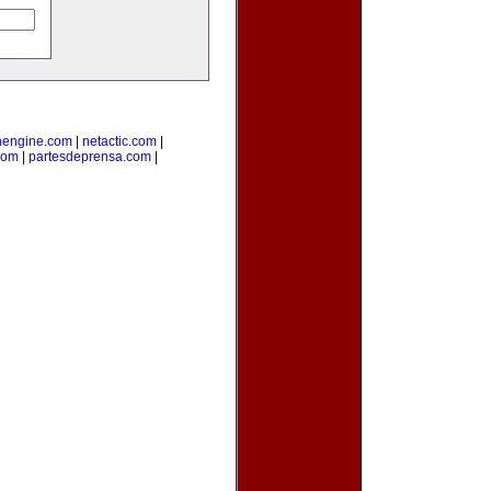
nengine.com
|
netactic.com
|
com
|
partesdeprensa.com
|