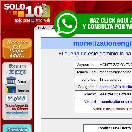
monetizationeng
El dueño de este dominio lo ha
Mayusculas:
MONETIZATIONEN
Minusculas:
monetizationengine
Longitud:
18 caracteres
Categorias:
Internet
,
Web Hostin
Precio:
Realizar una oferta
Visitar!
monetizationengin
Serán consideradas ofer
Realizar una Oferta