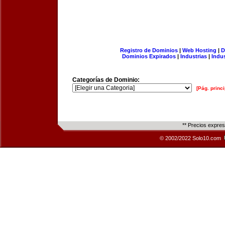
Registro de Dominios
|
Web Hosting
|
D
Dominios Expirados
|
Industrias
|
Indu
Categorías de Dominio:
[Pág. princi
** Precios expre
© 2002/2022 Solo10.com